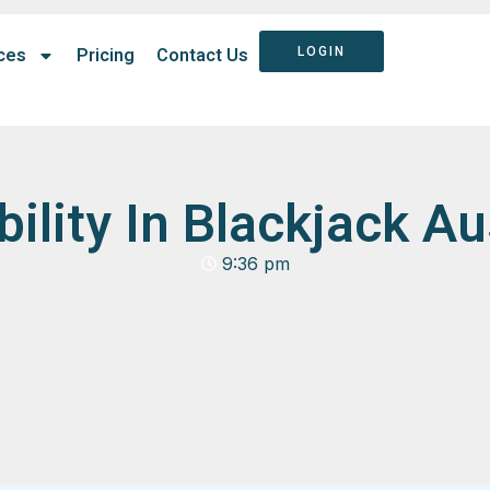
ces
Pricing
Contact Us
LOGIN
ility In Blackjack Au
9:36 pm